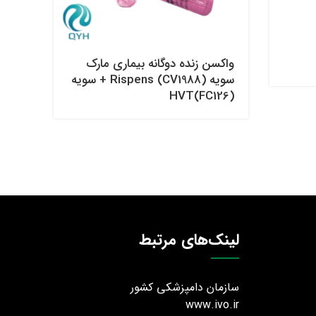
واکسن زنده دوگانه بیماری مارک
واکس
سویه (CV1988) Rispens + سویه
HVT(FC126)
سویه 20
لینک‌های مرتبط
سازمان دامپزشکی کشور
www.ivo.ir