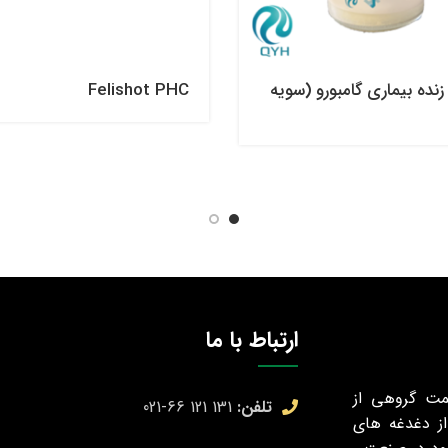
نده بیماری گامبورو (سویه
Felishot PHC
ارتباط با ما
خود را با همت گروهی از
تلفن:
131 121 66-021
از دغدغه های