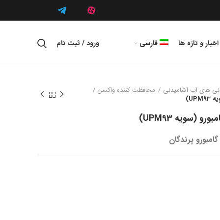
اخبار و تازه ها
فارسی
ورود / ثبت نام
دنی های آب آشامیدنی
محافظت کننده واکسن
UP)
و (سویه UPM93)
امبورو پرندگان