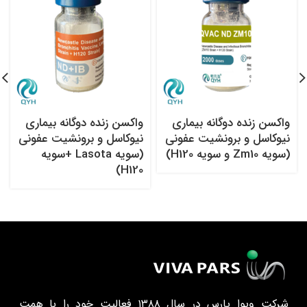
واکسن زنده دوگانه بیماری
واکسن زنده دوگانه بیماری
نیوکاسل و برونشیت عفونی
نیوکاسل و برونشیت عفونی
(سویه Zm10 و سویه H120)
(سویه Lasota +سویه
H120)
شرکت ویوا پارس در سال ۱۳۸۸ فعالیت خود را با همت