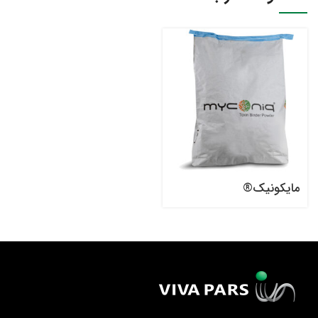
مایکونیک®