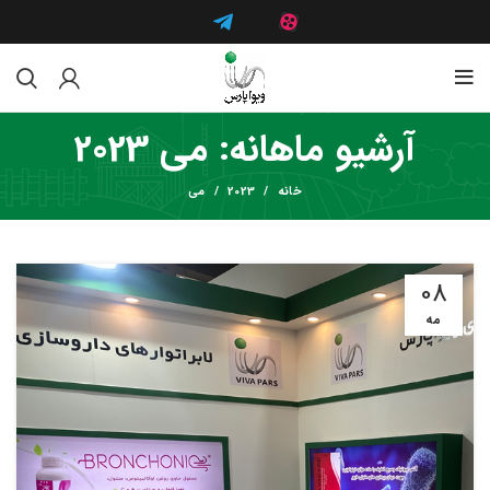
آرشیو ماهانه: می 2023
خانه
2023
می
08
مه