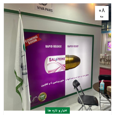
08
مه
اخبار و تازه ها